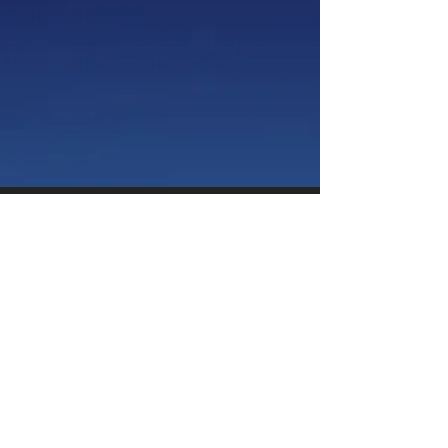
Bezoek adres
Krozenbogerd 1A
6658 KC Beneden
Leeuwen
Openingstijden
26 december 13.00 tot 17.00 uur
28 december 13.00 tot 17.00 uur
29 December 08.30 tot 20.00 uur
30 December 08.30 tot 20.00 uur
31 December 08.30
tot 20.00 uur