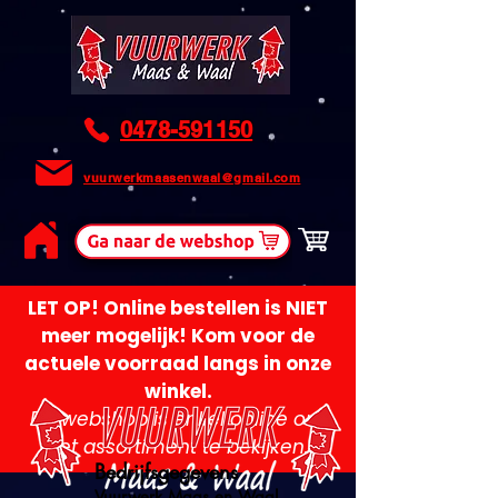
0478-591150
vuurwerkmaasenwaal@gmail.com
LET OP! Online bestellen is NIET
meer mogelijk! Kom voor de
actuele voorraad langs in onze
winkel.
De webshop is enkel online om
het assortiment te bekijken.
Bedrijfsgegevens
Vuurwerk Maas en Waal