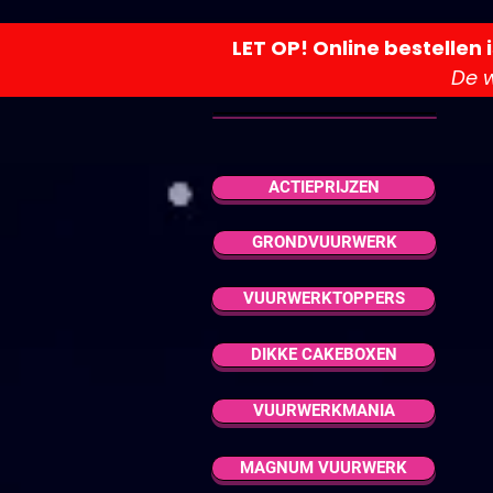
LET OP! Online bestellen 
De w
FOP,
Verfijne
Filter
ACTIEPRIJZEN
Wis alles
Filters
Wis alles
Artikel
Artikel
GRONDVUURWERK
VUURWERKTOPPERS
DIKKE CAKEBOXEN
VUURWERKMANIA
MAGNUM VUURWERK