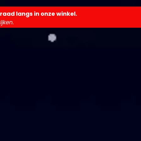
raad langs in onze winkel.
jken.