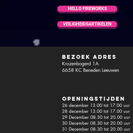
HELLO FIREWORKS
VEILIGHEIDSARTIKELEN
Bezoek adres
Krozenbogerd 1A
6658 KC Beneden Leeuwen
Openingstijden
26 december 13.00 tot 17.00 uur
28 december 13.00 tot 17.00 uur
2523 Kna
2523 Kna
29 December 08.30 tot 20.00 uur
€0.59
30 December 08.30 tot 20.00 uur
31 December 08.30
tot 20.00 uur