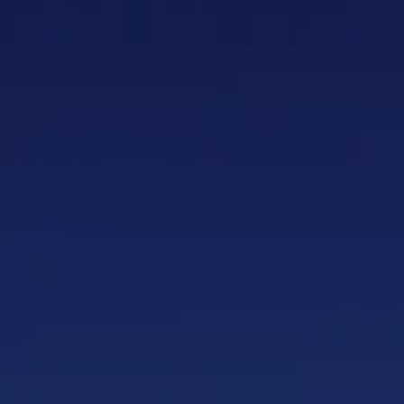
2543 ST
2543 ST
€1.49
AANBIE