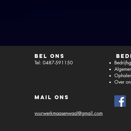
Bel ons
Bed
Tel: 0487-591150
Bedrijfs
Algeme
Ophalen
Over on
Mail ons
lerwten 50 stuks
vuurwerkmaasenwaal@gmail.com
lerwten 50 stuks