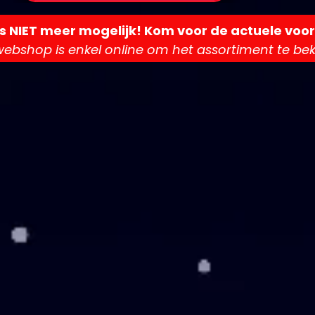
is NIET meer mogelijk! Kom voor de actuele voor
ebshop is enkel online om het assortiment te beki
 SCHERTS EN GRONDVUURWERK
n op
s
 tonen
 tonen