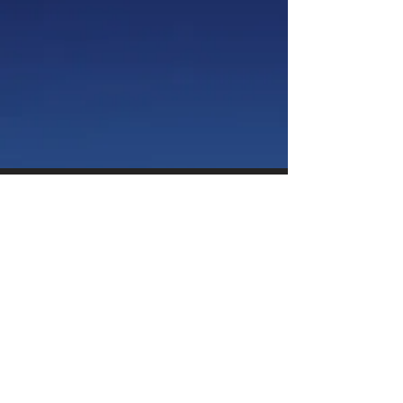
Bezoek adres
Krozenbogerd 1A
6658 KC Beneden
Leeuwen
Openingstijden
26 december 13.00 tot 17.00 uur
28 december 13.00 tot 17.00 uur
29 December 08.30 tot 20.00 uur
30 December 08.30 tot 20.00 uur
31 December 08.30
tot 20.00 uur