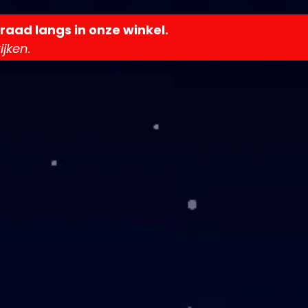
raad langs in onze winkel.
jken.