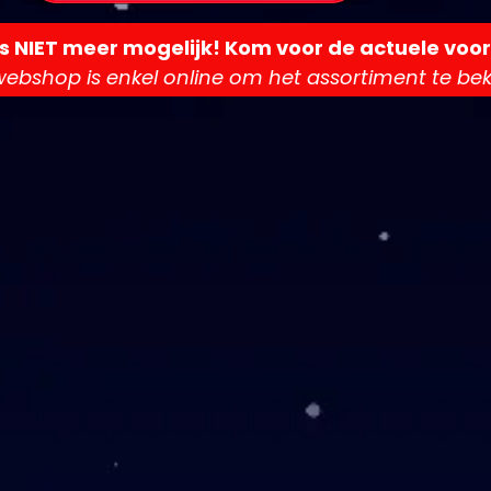
is NIET meer mogelijk! Kom voor de actuele voor
ebshop is enkel online om het assortiment te beki