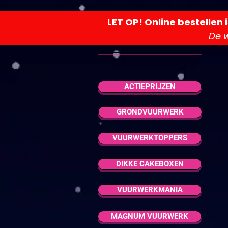
LET OP! Online bestellen 
De w
ACTIEPRIJZEN
GRONDVUURWERK
VUURWERKTOPPERS
DIKKE CAKEBOXEN
VUURWERKMANIA
MAGNUM VUURWERK