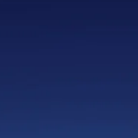
65
1.2" The Showdown 100 shots
.
BTW (21%)
€29.50
ikbaar
eer toe
kelwagen
heckout
it product voor later
voriet
voriet gemaakt
eten bekijken
 product met je vrienden
n
Delen
Pinnen
2" The Showdown 100 shots
gegevens
ts. Perfect afgewerkte effecten in de grootst mogelijke kalibers maken van deze 100 shots 30 m