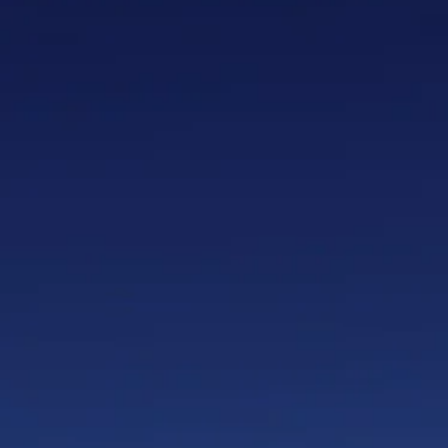
SKU
13
1365 
€169.99
Prijs incl
14 besch
Aantal:
1
Voeg m
In win
Naar c
Bewaar d
Fa
Fa
Favori
Deel dit
Dele
1365 1.
Product
100 scho